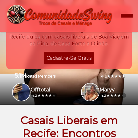
A Veneza Brasileira do
Swing
Recife pulsa com casais liberais de Boa Viagem
ao Pina, de Casa Forte a Olinda.
Cadastre-Se Grátis
5.1M
4.6
Rated Members
Offtotal
Maryy
4.2
4.2
Casais Liberais em
Recife: Encontros