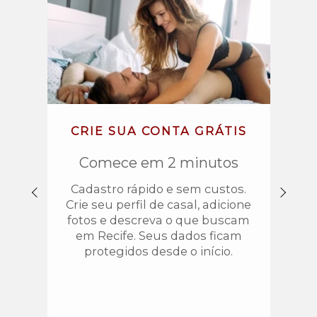
CRIE SUA CONTA GRÁTIS
EXPL
Comece em 2 minutos
Filtr
Cadastro rápido e sem custos.
Crie seu perfil de casal, adicione
Nav
fotos e descreva o que buscam
liber
em Recife. Seus dados ficam
lo
protegidos desde o início.
swin