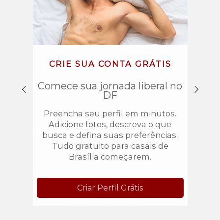
CRIE SUA CONTA GRÁTIS
EX
Comece sua jornada liberal no
Filtro
DF
Busqu
Preencha seu perfil em minutos.
Dis
Adicione fotos, descreva o que
Norte
busca e defina suas preferências.
enc
Tudo gratuito para casais de
vo
Brasília começarem.
Criar Perfil Grátis