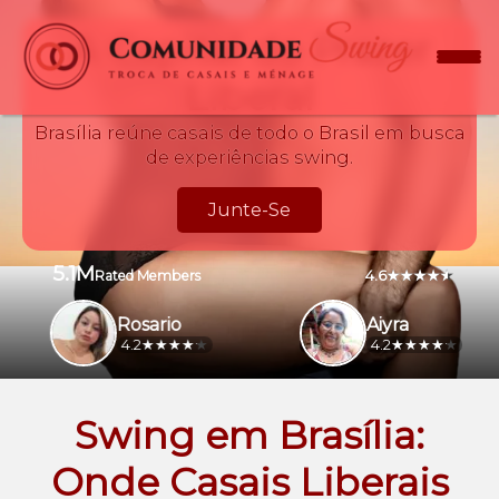
A Capital do Prazer
Liberal
Brasília reúne casais de todo o Brasil em busca
de experiências swing.
Junte-Se
5.1M
4.6
Rated Members
Rosario
Aiyra
4.2
4.2
Swing em Brasília:
Onde Casais Liberais