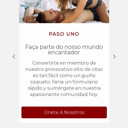
PASO UNO
Faça parte do nosso mundo
encantador
Encon
Convertirte en miembro de
D
nuestro provocativo sitio de citas
prefe
es tan fácil como un guiño
e se 
coqueto: llena un formulario
rápido y sumérgete en nuestra
apasionante comunidad hoy.
Únete A Nosotros