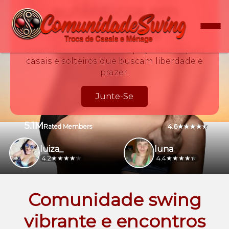
autênticos em
Guarulhos
Guarulhos oferece um espaço aberto para
casais e solteiros que buscam liberdade e
prazer.
Junte-Se
5.1M
4.6
Rated Members
luiza_
luna
4.2
4.4
Comunidade swing
vibrante e encontros